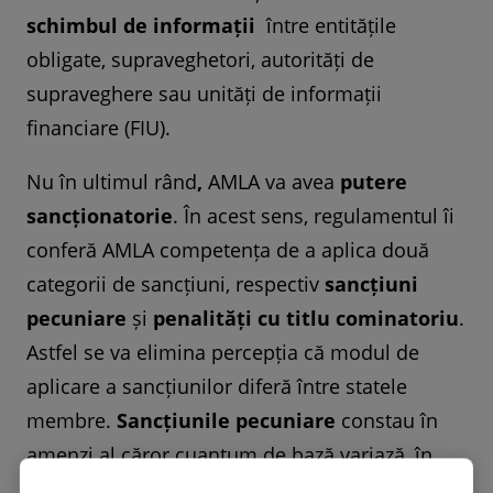
schimbul de informații
între entitățile
obligate, supraveghetori, autorități de
supraveghere sau unități de informații
financiare (FIU).
Nu în ultimul rând
,
AMLA va avea
putere
sancționatorie
. În acest sens, regulamentul îi
conferă AMLA competența de a aplica două
categorii de sancțiuni, respectiv
sancțiuni
pecuniare
și
penalități cu titlu cominatoriu
.
Astfel se va elimina percepția că modul de
aplicare a sancțiunilor diferă între statele
membre.
Sancțiunile pecuniare
constau în
amenzi al căror cuantum de bază variază, în
funcție de obligația încălcată, între 100.000 de