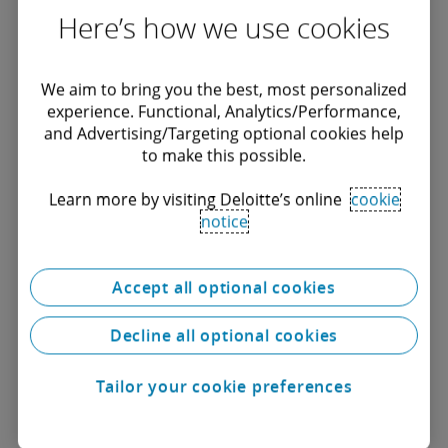
Here’s how we use cookies
euro și 2.000.000 de euro sau 1% din cifra de
afaceri anuală, luându-se în calcul valoarea cea
mai mare. Cu toate acestea, regulamentul îi
We aim to bring you the best, most personalized
experience. Functional, Analytics/Performance,
conferă AMLA competența de a ajusta aceste
and Advertising/Targeting optional cookies help
cuantumuri în funcție de circumstanțele
to make this possible.
agravante sau atenuante incidente, prevăzute
Learn more by visiting Deloitte’s online
cookie
în anexa regulamentului. Astfel, prin aplicarea
notice
coeficienților agravanți se poate ajunge la un
maxim general al amenzii în cuantum de 10%
Accept all optional cookies
din cifra de afaceri anuală totală pentru
Decline all optional cookies
încălcări legate de precauția privind clientela,
politicile, procedurile și controalele aplicabile
Tailor your cookie preferences
le nivelul grupului sau obligații de raportare ori
10.000.000 de euro pentru încălcarea tuturor