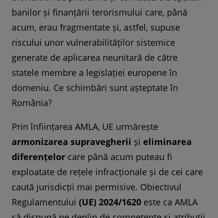
banilor și finanțării terorismului care, până
acum, erau fragmentate și, astfel, supuse
riscului unor vulnerabilităților sistemice
generate de aplicarea neunitară de către
statele membre a legislației europene în
domeniu. Ce schimbări sunt așteptate în
România?
Prin înființarea AMLA, UE urmărește
armonizarea supravegherii
și
eliminarea
diferențelor
care până acum puteau fi
exploatate de rețele infracționale și de cei care
caută jurisdicții mai permisive. Obiectivul
Regulamentului
(UE) 2024/1620
este ca AMLA
să dispună pe deplin de competențe și atribuții